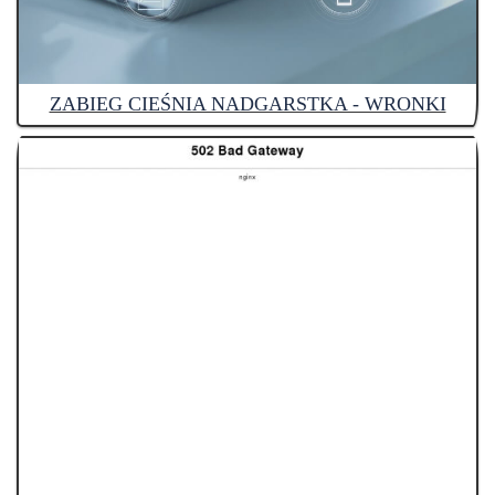
ZABIEG CIEŚNIA NADGARSTKA - WRONKI