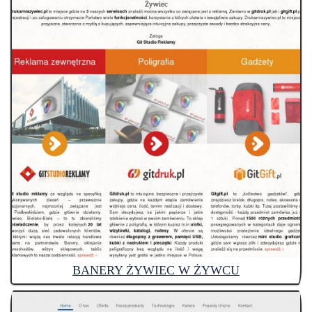
BANERY ŻYWIEC W ŻYWCU