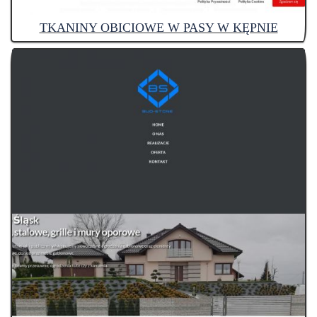
TKANINY OBICIOWE W PASY W KĘPNIE