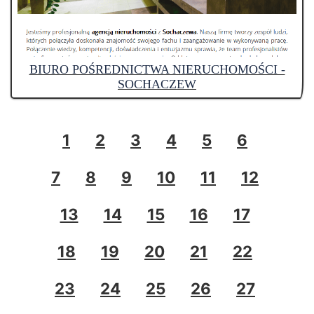
BIURO POŚREDNICTWA NIERUCHOMOŚCI -
SOCHACZEW
1
2
3
4
5
6
7
8
9
10
11
12
13
14
15
16
17
18
19
20
21
22
23
24
25
26
27