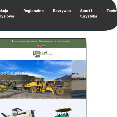
kcja
Regionalne
Rozrywka
Sport i
Techn
mysłowa
turystyka