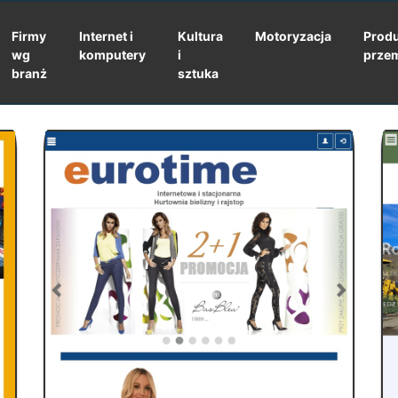
Firmy
Internet i
Kultura
Motoryzacja
Produ
wg
komputery
i
prze
branż
sztuka