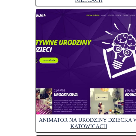
KIELCACH
ANIMATOR NA URODZINY DZIECKA 
KATOWICACH