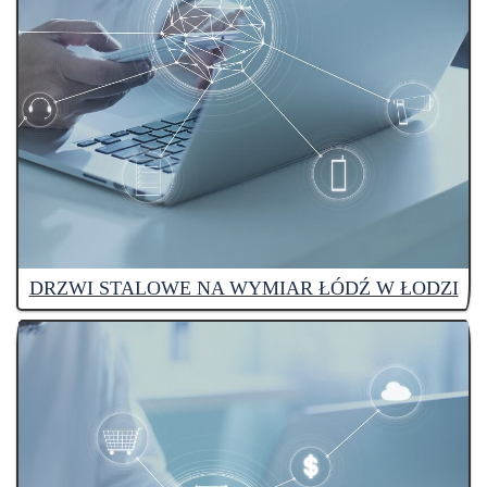
DRZWI STALOWE NA WYMIAR ŁÓDŹ W ŁODZI