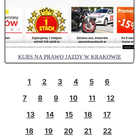
KURS NA PRAWO JAZDY W KRAKOWIE
1
2
3
4
5
6
7
8
9
10
11
12
13
14
15
16
17
18
19
20
21
22