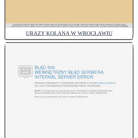
URAZY KOLANA W WROCŁAWIU