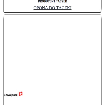
OPONA DO TACZKI