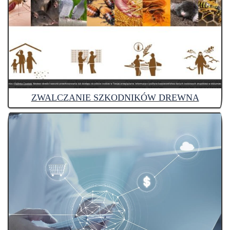
ZWALCZANIE SZKODNIKÓW DREWNA