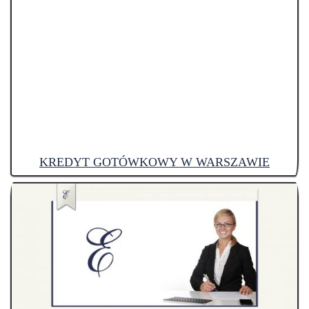
KREDYT GOTÓWKOWY W WARSZAWIE