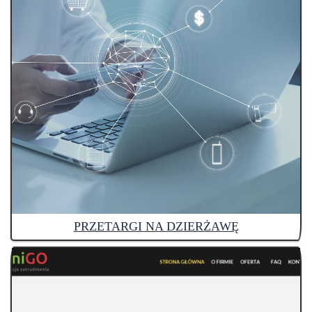
PRZETARGI NA DZIERŻAWĘ