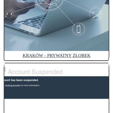
KRAKÓW - PRYWATNY ŻŁOBEK