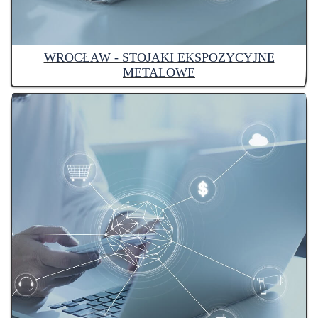
WROCŁAW - STOJAKI EKSPOZYCYJNE
METALOWE