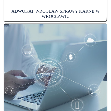
ADWOKAT WROCŁAW SPRAWY KARNE W
WROCŁAWIU