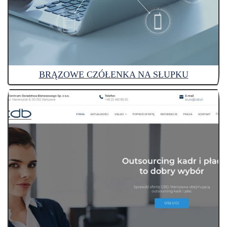
BRĄZOWE CZÓŁENKA NA SŁUPKU