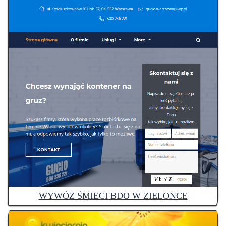
WYWÓZ ŚMIECI BDO W ZIELONCE