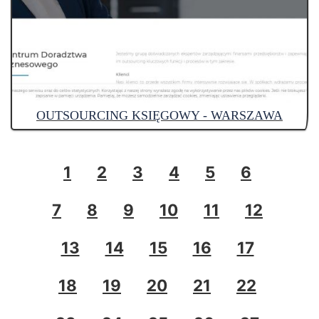
OUTSOURCING KSIĘGOWY - WARSZAWA
1
2
3
4
5
6
7
8
9
10
11
12
13
14
15
16
17
18
19
20
21
22