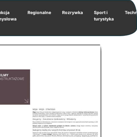
kcja
Regionalne
Rozrywka
Sport i
Techn
mysłowa
turystyka