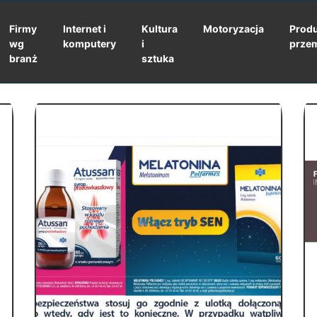
Firmy
Internet i
Kultura
Motoryzacja
Produ
wg
komputery
i
prze
branż
sztuka