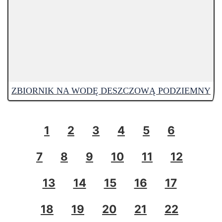
ZBIORNIK NA WODĘ DESZCZOWĄ PODZIEMNY
1
2
3
4
5
6
7
8
9
10
11
12
13
14
15
16
17
18
19
20
21
22