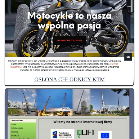
OSŁONA CHŁODNICY KTM