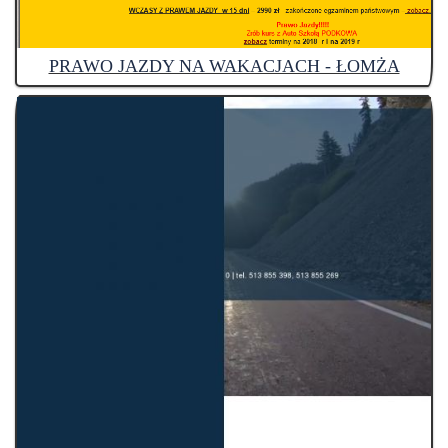
PRAWO JAZDY NA WAKACJACH - ŁOMŻA