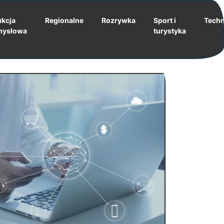
kcja
Regionalne
Rozrywka
Sport i
Techn
mysłowa
turystyka