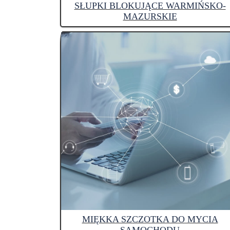
SŁUPKI BLOKUJĄCE WARMIŃSKO-
MAZURSKIE
MIĘKKA SZCZOTKA DO MYCIA