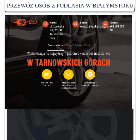
PRZEWÓZ OSÓB Z PODLASIA W BIAŁYMSTOKU