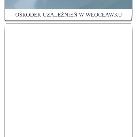
OŚRODEK UZALEŻNIEŃ W WŁOCŁAWKU