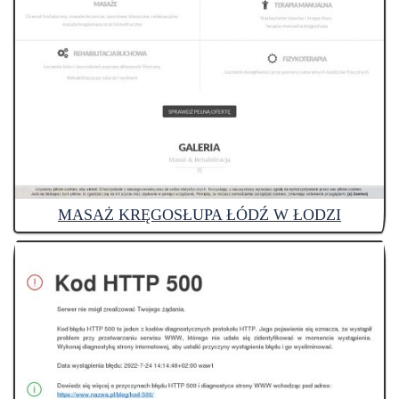
MASAŻ KRĘGOSŁUPA ŁÓDŹ W ŁODZI