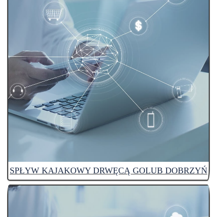
SPŁYW KAJAKOWY DRWĘCĄ GOLUB DOBRZYŃ