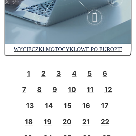
WYCIECZKI MOTOCYKLOWE PO EUROPIE
1
2
3
4
5
6
7
8
9
10
11
12
13
14
15
16
17
18
19
20
21
22