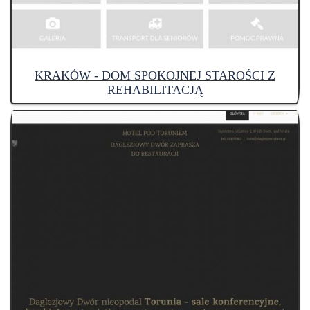
KRAKÓW - DOM SPOKOJNEJ STAROŚCI Z
REHABILITACJĄ