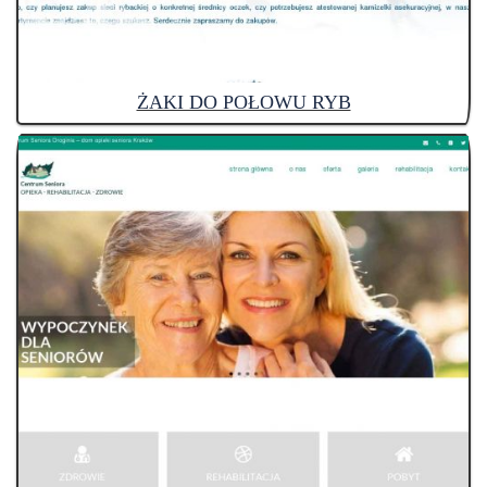
ŻAKI DO POŁOWU RYB