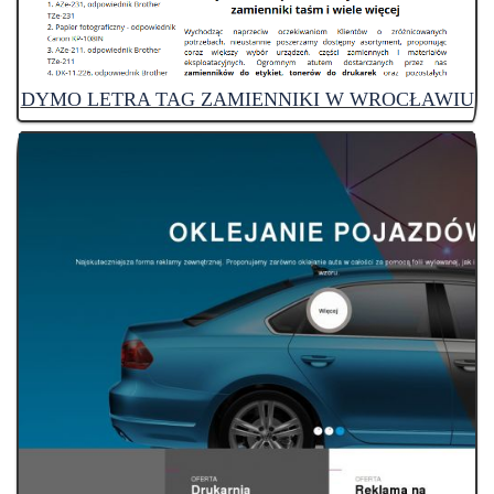
DYMO LETRA TAG ZAMIENNIKI W WROCŁAWIU