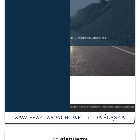
ZAWIESZKI ZAPACHOWE - RUDA ŚLĄSKA