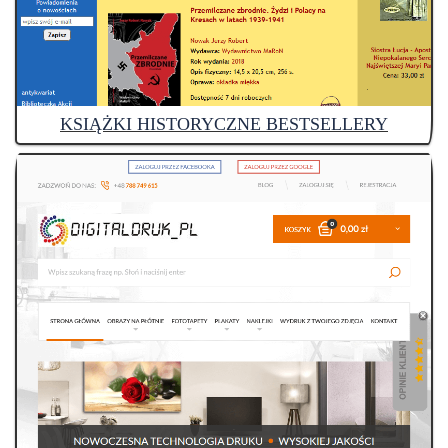
KSIĄŻKI HISTORYCZNE BESTSELLERY