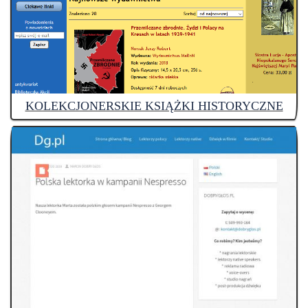
KOLEKCJONERSKIE KSIĄŻKI HISTORYCZNE