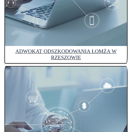
ADWOKAT ODSZKODOWANIA ŁOMŻA W
RZESZOWIE