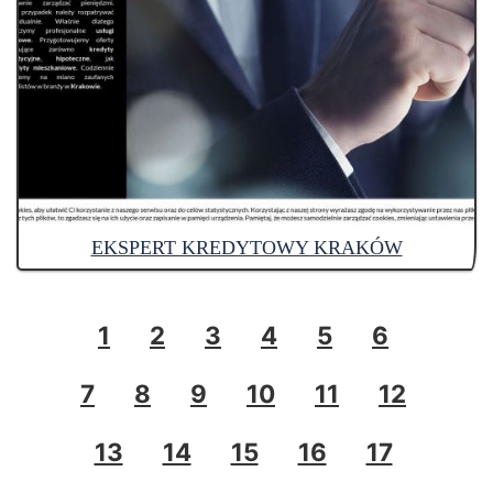
EKSPERT KREDYTOWY KRAKÓW
1
2
3
4
5
6
7
8
9
10
11
12
13
14
15
16
17