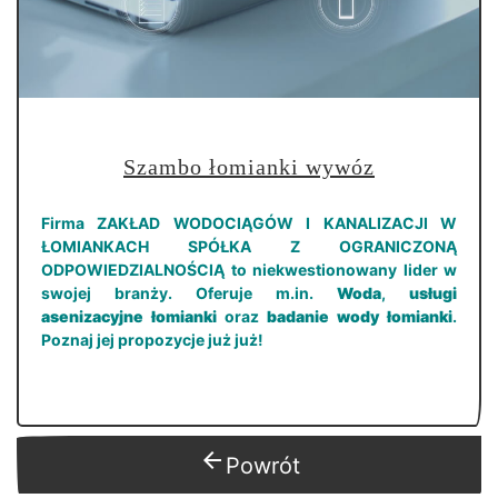
Szambo łomianki wywóz
Firma ZAKŁAD WODOCIĄGÓW I KANALIZACJI W
ŁOMIANKACH SPÓŁKA Z OGRANICZONĄ
ODPOWIEDZIALNOŚCIĄ to niekwestionowany lider w
swojej branży. Oferuje m.in.
Woda
,
usługi
asenizacyjne łomianki
oraz
badanie wody łomianki
.
Poznaj jej propozycje już już!
arrow_back
Powrót