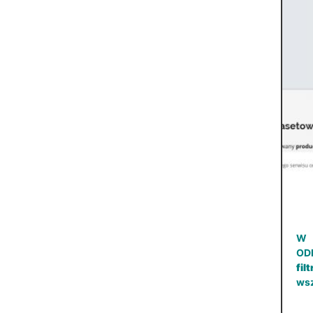
W 
OD
fil
wsz