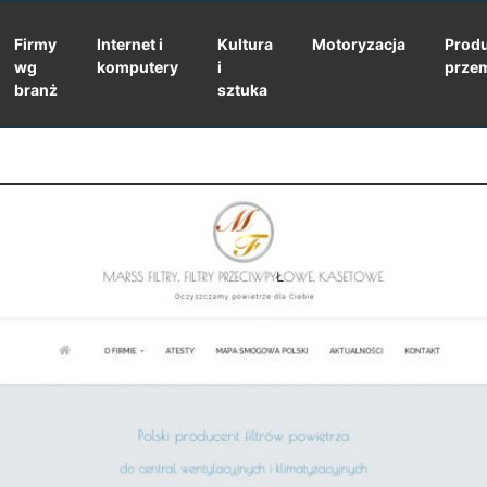
Firmy
Internet i
Kultura
Motoryzacja
Produ
wg
komputery
i
prze
branż
sztuka