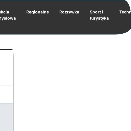
kcja
Regionalne
Rozrywka
Sport i
Techn
mysłowa
turystyka