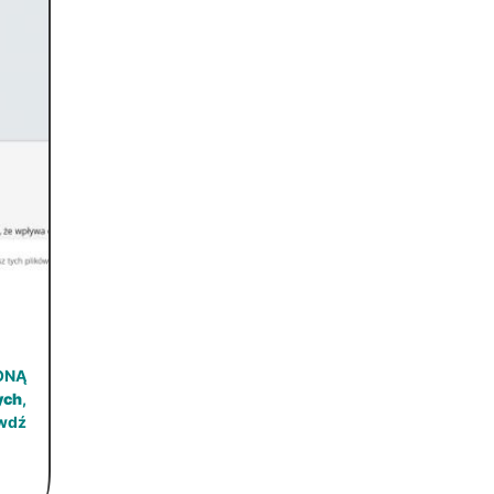
ONĄ
ych
,
wdź