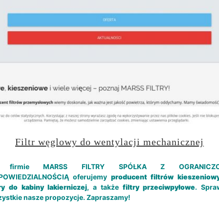
Filtr węglowy do wentylacji mechanicznej
firmie MARSS FILTRY SPÓŁKA Z OGRANICZ
POWIEDZIALNOŚCIĄ oferujemy
producent filtrów kieszeniow
try do kabiny lakierniczej
, a także
filtry przeciwpyłowe
. Spra
ystkie nasze propozycje. Zapraszamy!