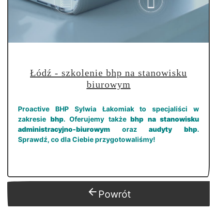
Łódź - szkolenie bhp na stanowisku
biurowym
Proactive BHP Sylwia Łakomiak to specjaliści w
zakresie
bhp
. Oferujemy także
bhp na stanowisku
administracyjno-biurowym
oraz
audyty bhp
.
Sprawdź, co dla Ciebie przygotowaliśmy!
arrow_back
Powrót