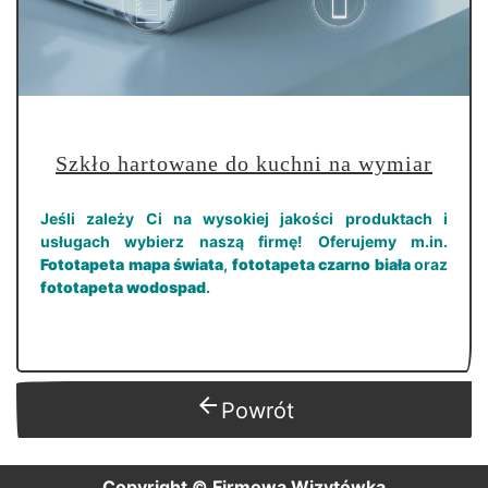
Szkło hartowane do kuchni na wymiar
Jeśli zależy Ci na wysokiej jakości produktach i
usługach wybierz naszą firmę! Oferujemy m.in.
Fototapeta mapa świata
,
fototapeta czarno biała
oraz
fototapeta wodospad
.
arrow_back
Powrót
Copyright © Firmowa Wizytówka